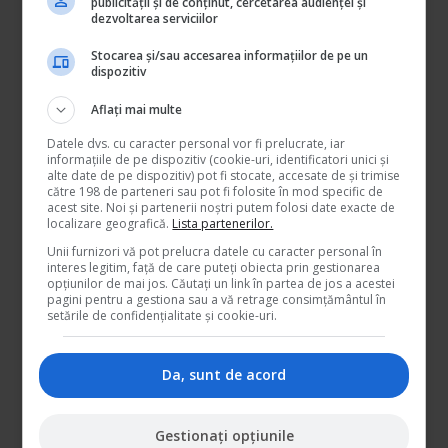
publicității și de conținut, cercetarea audienței și
aeronave, exploatează şi întreţine mijloace tehnice de
dezvoltarea serviciilor
aerodrom, echipamente de altitudine şi de prevenire a
evenimentelor de zbor, i se acordă o primă de aterizare la
Stocarea și/sau accesarea informațiilor de pe un
nivelul a 1 % din salariul lunar în valută, pentru fiecare
dispozitiv
aterizare. Pentru aterizările executate în cadrul starturilor de
noapte, prima de aterizare se majorează cu 50%;
Aflați mai multe
c) personalului tehnic-ingineresc de aviaţie, aşa cum este
Datele dvs. cu caracter personal vor fi prelucrate, iar
definit la art. 13 din Statut, care execută lucrări de
informațiile de pe dispozitiv (cookie-uri, identificatori unici și
exploatare, întreţineri curente şi reparaţii ale tehnicii de
alte date de pe dispozitiv) pot fi stocate, accesate de și trimise
aviaţie, i se acordă o primă pentru asigurarea tehnică a
către 198 de parteneri sau pot fi folosite în mod specific de
zborului la nivelul a 0,1% din salariul lunar în valută, pentru
acest site. Noi și partenerii noștri putem folosi date exacte de
localizare geografică.
Lista partenerilor.
fiecare oră de zbor asigurată tehnic.
(5) Condiţiile de acordare a primelor şi compensaţiilor de
Unii furnizori vă pot prelucra datele cu caracter personal în
care beneficiază personalul aeronautic, precum şi
interes legitim, față de care puteți obiecta prin gestionarea
opțiunilor de mai jos. Căutați un link în partea de jos a acestei
diferenţierea procentelor/cuantumurilor în cadrul limitelor
pagini pentru a gestiona sau a vă retrage consimțământul în
prevăzute în prezenta secţiune, pe categorii de personal,
setările de confidențialitate și cookie-uri.
tehnică aeronautică şi activităţi, se stabilesc prin norme
aprobate de ordonatorul principal de credite.
Legea 153/2017 - ANEXA nr. VI -
Da, sunt de acord
FAMILIA OCUPATIONALA DE
FUNCTII BUGETARE "APARARE,
ORDINE PUBLICA SI SECURITATE
Gestionați opțiunile