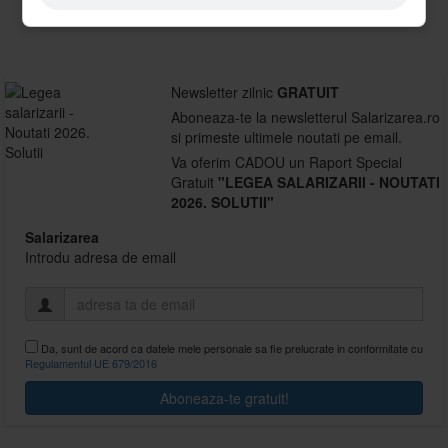
NATIONALA"
Newsletter zilnic
GRATUIT
Aboneaza-te la newsletterul Salarizarea.ro
si primeste ultimele noutati pe email.
Va oferim CADOU un Raport Special
Gratuit
"LEGEA SALARIZARII - NOUTATI
2026. SOLUTII"
Salarizarea
Introdu adresa de email
Da, sunt de acord ca datele mele personale sa fie prelucrate in conformitate cu
Regulamentul UE 679/2016