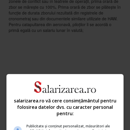
zonele de conflict sau în teatrele de operaţii, prima orară de
zbor se măreşte cu 100%. Prima orară de zbor se plăteşte în
funcţie de durata zborului rezultată din registrele de
cronometraj sau din documentele similare utilizate de HAW.
Pentru catapultarea din aeronavă, piloţilor li se acordă o
primă egală cu un salariu lunar în valută;
salarizarea.ro vă cere consimțământul pentru
folosirea datelor dvs. cu caracter personal
pentru:
b) personalului aeronautic nenavigant, aşa cum este definit
la art. 12 din Statut, care execută activităţi de pregătire
pentru zbor a aeronavelor, exploatează la sol şi în zbor
Publicitate și conținut personalizat, măsurători ale