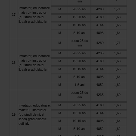
ani
Invatator, educatoare,
M
20-25 ani
4280
1,71
maistru - instructor;
17
(cu studii de nivel
M
15-20 ani
4189
1,68
liceal) grad didactic I
M
10-15 ani
4144
1,66
M
5-10 ani
4098
1,64
peste 25 de
M
4280
1,71
ani
M
20-25 ani
4235
1,69
Invatator, educatoare,
maistru - instructor;
M
15-20 ani
4189
1,68
18
(cu studii de nivel
M
10-15 ani
4144
1,66
liceal) grad didactic II
M
5-10 ani
4098
1,64
M
1-5 ani
4052
1,62
peste 25 de
M
4235
1,69
ani
M
20-25 ani
4189
1,68
Invatator, educatoare,
maistru - instructor;
M
15-20 ani
4144
1,66
19
(cu studii de nivel
liceal) grad didactic
M
10-15 ani
4098
1,64
definitiv
M
5-10 ani
4052
1,62