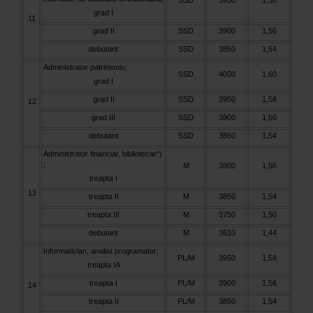
SSD
3950
1,58
grad I
11
grad II
SSD
3900
1,56
debutant
SSD
3850
1,54
Administrator patrimoniu;
SSD
4000
1,60
grad I
grad II
SSD
3950
1,58
12
grad III
SSD
3900
1,56
debutant
SSD
3850
1,54
Administrator financiar, bibliotecar*)
;
M
3900
1,56
treapta I
13
treapta II
M
3850
1,54
treapta III
M
3750
1,50
debutant
M
3610
1,44
Informatician, analist programator;
PL/M
3950
1,58
treapta IA
treapta I
PL/M
3900
1,56
14
treapta II
PL/M
3850
1,54