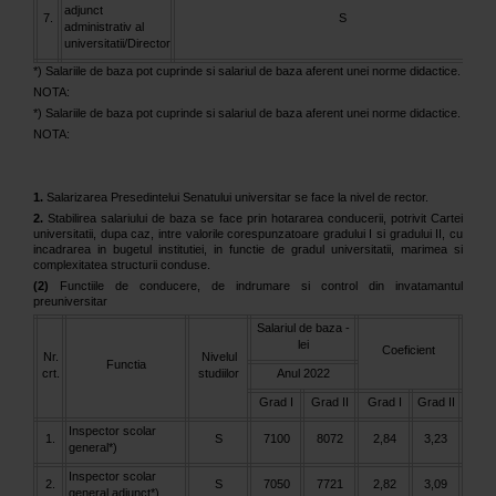
adjunct
7.
S
administrativ al
universitatii/Director
*) Salariile de baza pot cuprinde si salariul de baza aferent unei norme didactice.
NOTA:
*) Salariile de baza pot cuprinde si salariul de baza aferent unei norme didactice.
NOTA:
1.
Salarizarea Presedintelui Senatului universitar se face la nivel de rector.
2.
Stabilirea salariului de baza se face prin hotararea conducerii, potrivit Cartei
universitatii, dupa caz, intre valorile corespunzatoare gradului I si gradului II, cu
incadrarea in bugetul institutiei, in functie de gradul universitatii, marimea si
complexitatea structurii conduse.
(2)
Functiile de conducere, de indrumare si control din invatamantul
preuniversitar
Salariul de baza -
lei
Coeficient
Nr.
Nivelul
Functia
crt.
studiilor
Anul 2022
Grad I
Grad II
Grad I
Grad II
Inspector scolar
1.
S
7100
8072
2,84
3,23
general*)
Inspector scolar
2.
S
7050
7721
2,82
3,09
general adjunct*)