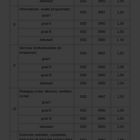
debutant
SSD
3850
1,54
Informatician, analist programator;
SSD
4087
1,63
grad I
grad II
SSD
3950
1,58
8
grad III
SSD
3900
1,56
debutant
SSD
3850
1. 54
Secretar institutie/unitate de
invatamant;
SSD
4087
1,63
grad I
9
grad II
SSD
3950
1,58
grad III
SSD
3900
1,56
debutant
SSD
3850
1,54
Pedagog scolar, laborant, mediator
scolar;
SSD
4087
1,63
grad I
10
grad II
SSD
3950
1,58
grad III
SSD
3900
1,56
debutant
SSD
3850
1,54
Instructor-animator, corepetitor,
instructor de educatie extrascolara;