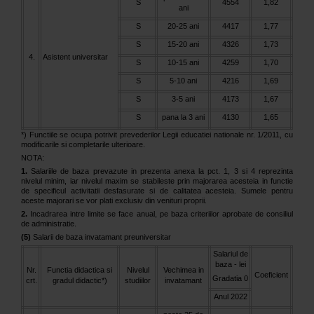
S
4554
1,82
ani
S
20-25 ani
4417
1,77
S
15-20 ani
4326
1,73
4.
Asistent universitar
S
10-15 ani
4259
1,70
S
5-10 ani
4216
1,69
S
3-5 ani
4173
1,67
S
pana la 3 ani
4130
1,65
*) Functiile se ocupa potrivit prevederilor Legii educatiei nationale nr. 1/2011, cu
modificarile si completarile ulterioare.
NOTA:
1.
Salariile de baza prevazute in prezenta anexa la pct. 1, 3 si 4 reprezinta
nivelul minim, iar nivelul maxim se stabileste prin majorarea acesteia in functie
de specificul activitatii desfasurate si de calitatea acesteia. Sumele pentru
aceste majorari se vor plati exclusiv din venituri proprii.
2.
Incadrarea intre limite se face anual, pe baza criteriilor aprobate de consiliul
de administratie.
(5)
Salarii de baza invatamant preuniversitar
Salariul de
baza - lei
Nr.
Functia didactica si
Nivelul
Vechimea in
Coeficient
Gradatia 0
crt.
gradul didactic*)
studiilor
invatamant
Anul 2022