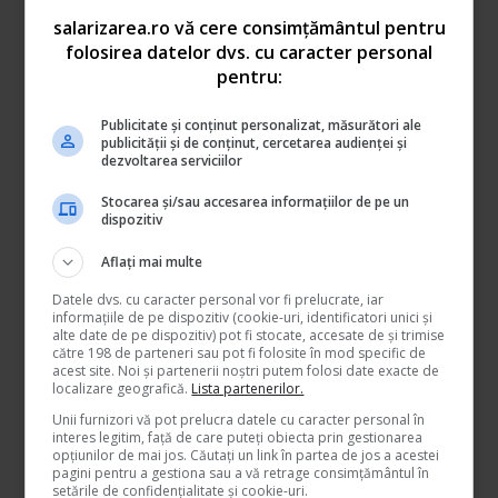
durata, grad didactic
S
10-15 ani
4280
1,71
II
salarizarea.ro vă cere consimțământul pentru
S
5-10 ani
4235
1,69
folosirea datelor dvs. cu caracter personal
S
1-5 ani
4189
1,68
pentru:
peste 25 de
S
4372
1,75
ani
Publicitate și conținut personalizat, măsurători ale
publicității și de conținut, cercetarea audienței și
S
20-25 ani
4326
1,73
Institutor, maistru
instructor, studii
dezvoltarea serviciilor
S
15-20 ani
4280
1,71
11
superioare lunga
durata, grad didactic
S
10-15 ani
4235
1,69
Stocarea și/sau accesarea informațiilor de pe un
definitiv
dispozitiv
S
5-10 ani
4189
1,68
S
1-5 ani
4144
1,66
Aflați mai multe
Institutor, maistru
Datele dvs. cu caracter personal vor fi prelucrate, iar
instructor, studii
12
S
pana la 1 an
4098
1,64
informațiile de pe dispozitiv (cookie-uri, identificatori unici și
superioare lunga
alte date de pe dispozitiv) pot fi stocate, accesate de și trimise
durata, debutant
către 198 de parteneri sau pot fi folosite în mod specific de
peste 25 de
acest site. Noi și partenerii noștri putem folosi date exacte de
SSD
4463
1,79
ani
localizare geografică.
Lista partenerilor.
Institutor, maistru
SSD
20-25 ani
4326
1,73
Unii furnizori vă pot prelucra datele cu caracter personal în
instructor, studii
13
interes legitim, față de care puteți obiecta prin gestionarea
superioare scurta
SSD
15-20 ani
4235
1,69
opțiunilor de mai jos. Căutați un link în partea de jos a acestei
durata, grad didactic I
SSD
10-15 ani
4189
1,68
pagini pentru a gestiona sau a vă retrage consimțământul în
setările de confidențialitate și cookie-uri.
SSD
5-10 ani
4144
1,66