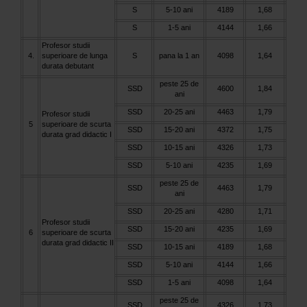
S
5-10 ani
4189
1,68
S
1-5 ani
4144
1,66
Profesor studii
4.
superioare de lunga
S
pana la 1 an
4098
1,64
durata debutant
peste 25 de
SSD
4600
1,84
ani
SSD
20-25 ani
4463
1,79
Profesor studii
5
superioare de scurta
SSD
15-20 ani
4372
1,75
durata grad didactic I
SSD
10-15 ani
4326
1,73
SSD
5-10 ani
4235
1,69
peste 25 de
SSD
4463
1,79
ani
SSD
20-25 ani
4280
1,71
Profesor studii
SSD
15-20 ani
4235
1,69
6
superioare de scurta
durata grad didactic II
SSD
10-15 ani
4189
1,68
SSD
5-10 ani
4144
1,66
SSD
1-5 ani
4098
1,64
peste 25 de
SSD
4326
1,73