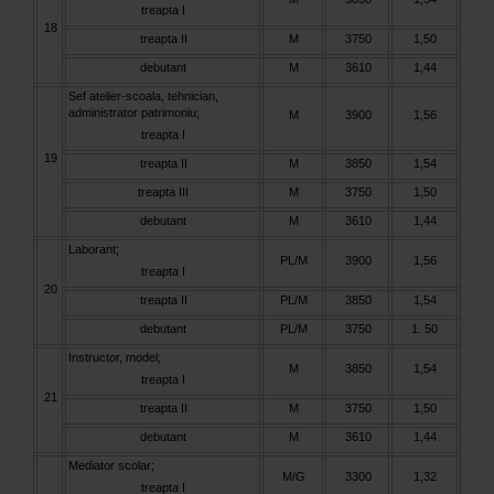
treapta I
18
treapta II
M
3750
1,50
debutant
M
3610
1,44
Sef atelier-scoala, tehnician,
administrator patrimoniu;
M
3900
1,56
treapta I
19
treapta II
M
3850
1,54
treapta III
M
3750
1,50
debutant
M
3610
1,44
Laborant;
PL/M
3900
1,56
treapta I
20
treapta II
PL/M
3850
1,54
debutant
PL/M
3750
1. 50
Instructor, model;
M
3850
1,54
treapta I
21
treapta II
M
3750
1,50
debutant
M
3610
1,44
Mediator scolar;
M/G
3300
1,32
treapta I