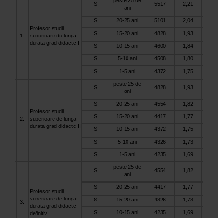
peste 25 de
S
5517
2,21
ani
S
20-25 ani
5101
2,04
Profesor studii
S
15-20 ani
4828
1,93
1.
superioare de lunga
durata grad didactic I
S
10-15 ani
4600
1,84
S
5-10 ani
4508
1,80
S
1-5 ani
4372
1,75
peste 25 de
S
4828
1,93
ani
S
20-25 ani
4554
1,82
Profesor studii
S
15-20 ani
4417
1,77
2.
superioare de lunga
durata grad didactic II
S
10-15 ani
4372
1,75
S
5-10 ani
4326
1,73
S
1-5 ani
4235
1,69
peste 25 de
S
4554
1,82
ani
S
20-25 ani
4417
1,77
Profesor studii
superioare de lunga
S
15-20 ani
4326
1,73
3.
durata grad didactic
S
10-15 ani
4235
1,69
definitiv