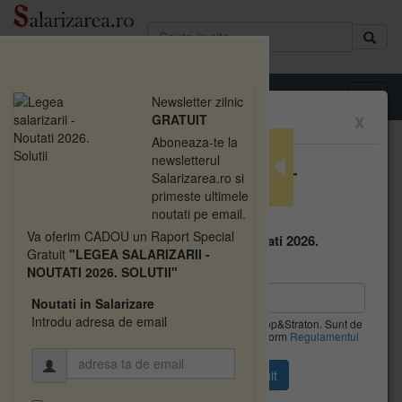
T
Newsletter zilnic
x
GRATUIT
o
g
Aboneaza-te la
↳ Legea salarizarii actualizata
g
newsletterul
↳ Legea 153/2017 - ANEXA nr. I - FAMILIA OCUPATIONALA DE FUNCTII
DESCARCATI
GRATUIT
l
BUGETARE "INVATAMANT"
Salarizarea.ro si
↳ CAPITOLUL I
e
primeste ultimele
↳ SUBCAPITOLUL I
noutati pe email.
n
Raportul Special
a
Va oferim CADOU un Raport Special
"Legea salarizarii - Noutati 2026.
v
Gratuit
"LEGEA SALARIZARII -
A. Salarii de baza pentru functiile
Solutii"
i
NOUTATI 2026. SOLUTII"
din invatamant
g
Noutati in Salarizare
a
Introdu adresa de email
Da, vreau informatii despre produsele Rentrop&Straton. Sunt de
t
A. Salarii de baza pentru functiile din invatamant
acord ca datele personale sa fie prelucrate conform
Regulamentul
i
UE 679/2016
(1)
Functiile de conducere din invatamantul superior
o
n