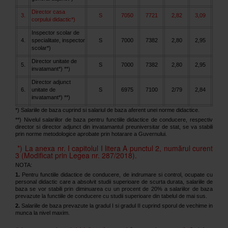
Director casa
3.
S
7050
7721
2,82
3,09
corpului didactic*)
Inspector scolar de
4.
specialitate, inspector
S
7000
7382
2,80
2,95
scolar*)
Director unitate de
5.
S
7000
7382
2,80
2,95
invatamant*) **)
Director adjunct
6.
unitate de
S
6975
7100
2/79
2,84
invatamant*) **)
*) Salariile de baza cuprind si salariul de baza aferent unei norme didactice.
**) Nivelul salariilor de baza pentru functiile didactice de conducere, respectiv
director si director adjunct din invatamantul preuniversitar de stat, se va stabili
prin norme metodologice aprobate prin hotarare a Guvernului.
*) La anexa nr. I capitolul I litera A punctul 2, numărul curent
3 (Modificat prin Legea nr. 287/2018).
NOTA:
1.
Pentru functiile didactice de conducere, de indrumare si control, ocupate cu
personal didactic care a absolvit studii superioare de scurta durata, salariile de
baza se vor stabili prin diminuarea cu un procent de 20% a salariilor de baza
prevazute la functiile de conducere cu studii superioare din tabelul de mai sus.
2.
Salariile de baza prevazute la gradul I si gradul II cuprind sporul de vechime in
munca la nivel maxim.