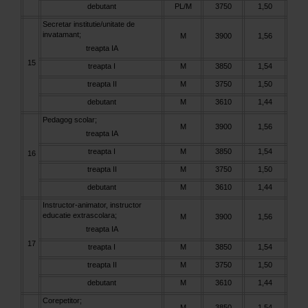
debutant
PL/M
3750
1,50
Secretar institutie/unitate de
invatamant;
M
3900
1,56
treapta IA
15
treapta I
M
3850
1,54
treapta II
M
3750
1,50
debutant
M
3610
1,44
Pedagog scolar;
M
3900
1,56
treapta IA
treapta I
M
3850
1,54
16
treapta II
M
3750
1,50
debutant
M
3610
1,44
Instructor-animator, instructor
educatie extrascolara;
M
3900
1,56
treapta IA
17
treapta I
M
3850
1,54
treapta II
M
3750
1,50
debutant
M
3610
1,44
Corepetitor;
M
3850
1,54