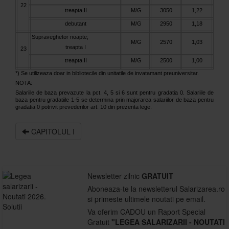
22
treapta II
M/G
3050
1,22
debutant
M/G
2950
1,18
Supraveghetor noapte;
M/G
2570
1,03
treapta I
23
treapta II
M/G
2500
1,00
*) Se utilizeaza doar in bibliotecile din unitatile de invatamant preuniversitar.
NOTA:
Salariile de baza prevazute la pct. 4, 5 si 6 sunt pentru gradatia 0. Salariile de
baza pentru gradatiile 1-5 se determina prin majorarea salariilor de baza pentru
gradatia 0 potrivit prevederilor art. 10 din prezenta lege.
CAPITOLUL I
Newsletter zilnic
GRATUIT
Aboneaza-te la newsletterul Salarizarea.ro
si primeste ultimele noutati pe email.
Va oferim CADOU un Raport Special
Gratuit
"LEGEA SALARIZARII - NOUTATI