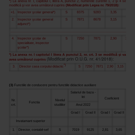
*) La anexa nr. I, capitolul I, litera A, punctul 2, numerele curente 1, 2 şi 4 se
modifică şi vor avea următorul cuprins
(Modificat prin Legea nr. 79/2018):
«1.
Inspector şcolar general*)
S
8375
9283
3,35
3,71
2.
Inspector şcolar general
S
7871
8678
3,15
3,47
adjunct*)
.........................................................................................................................................
4.
Inspector şcolar de
S
7250
7871
2,90
3,15»
specialitate, inspector
şcolar*)
*) La anexa nr. I capitolul I litera A punctul 2, nr. crt. 3 se modifică şi va
(Modificat prin O.U.G. nr. 41/2018):
avea următorul cuprins
*)
3.
Director casa corpului didactic
S
7250
7871
2,90
3,15
(3)
Functiile de conducere pentru functiile didactice auxiliare
Salariul de baza -
lei
Coeficient
Nr.
Nivelul
Functia
crt.
studiilor
Anul 2022
Grad I
Grad II
Grad I
Grad II
Invatamant superior
1.
Director, contabil-sef
S
7019
9125
2,81
3,65