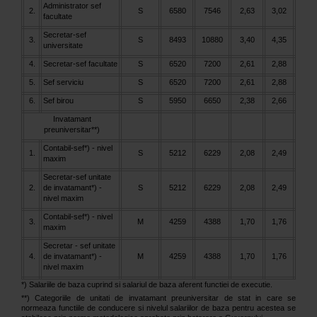
Administrator sef
2.
S
6580
7546
2,63
3,02
facultate
Secretar-sef
3.
S
8493
10880
3,40
4,35
universitate
4.
Secretar-sef facultate
S
6520
7200
2,61
2,88
5.
Sef serviciu
S
6520
7200
2,61
2,88
6.
Sef birou
S
5950
6650
2,38
2,66
Invatamant
preuniversitar**)
Contabil-sef*) - nivel
1.
S
5212
6229
2,08
2,49
maxim
Secretar-sef unitate
2.
de invatamant*) -
S
5212
6229
2,08
2,49
nivel maxim
Contabil-sef*) - nivel
3.
M
4259
4388
1,70
1,76
maxim
Secretar - sef unitate
4.
de invatamant*) -
M
4259
4388
1,70
1,76
nivel maxim
*) Salariile de baza cuprind si salariul de baza aferent functiei de executie.
**) Categoriile de unitati de invatamant preuniversitar de stat in care se
normeaza functiile de conducere si nivelul salariilor de baza pentru acestea se