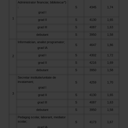
Administrator financiar, bibliotecar*)
;
S
4345
1,74
grad I
1
grad II
S
4130
1,65
grad III
S
4087
1,63
debutant
S
3950
1,58
Informatician, analist programator;
S
4647
1,86
grad IA
grad I
S
4302
1,72
2
grad II
S
4216
1,69
debutant
S
3950
1,58
Secretar institutie/unitate de
invatamant;
S
4259
1,70
grad I
3
grad II
S
4130
1,65
grad III
S
4087
1,63
debutant
S
3950
1,58
Pedagog scolar, laborant, mediator
scolar;
S
4173
1,67
grad IA