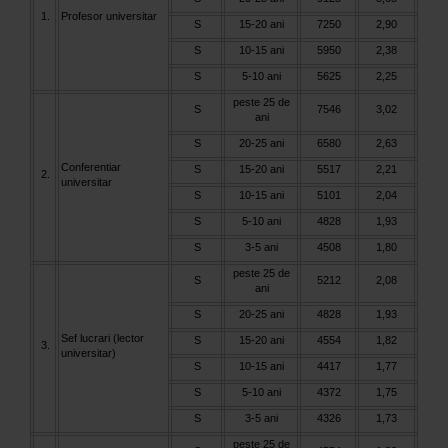
1.
Profesor universitar
S
15-20 ani
7250
2,90
S
10-15 ani
5950
2,38
S
5-10 ani
5625
2,25
peste 25 de
S
7546
3,02
ani
S
20-25 ani
6580
2,63
Conferentiar
S
15-20 ani
5517
2,21
2.
universitar
S
10-15 ani
5101
2,04
S
5-10 ani
4828
1,93
S
3-5 ani
4508
1,80
peste 25 de
S
5212
2,08
ani
S
20-25 ani
4828
1,93
Sef lucrari (lector
S
15-20 ani
4554
1,82
3.
universitar)
S
10-15 ani
4417
1,77
S
5-10 ani
4372
1,75
S
3-5 ani
4326
1,73
peste 25 de