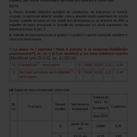
stabilesc prin norme metodologice aprobate prin hotarare a Guvernului.
NOTA:
1.
Pentru functiile didactice auxiliare de conducere, de indrumare si control,
ocupate cu personal didactic auxiliar care a absolvit studii superioare de scurta
durata, salariile de baza se vor stabili prin diminuarea cu un procent de 20% a
salariilor de baza prevazute la functiile de conducere cu studii superioare din
tabelul prevazut la pct. 3.
2.
Salariile de baza prevazute la gradul I si gradul II cuprind sporul de vechime in
munca la nivel maxim.
*) La anexa nr. I capitolul I litera A punctul 3, la secţiunea Învăţământ
preuniversitar**), nr. crt. 1 şi 2 se modifică şi vor avea următorul cuprins
(Modificat prin O.U.G. nr. 41/2018):
*)
"1.
Contabil-şef
- nivel maxim
S
5528
6229
2,21
2,49
*)
2
Secretar-şef unitate de învăţământ
-
S
5528
6229
2,21
2,49
nivel maxim
(4)
Salarii de baza invatamant universitar
Salariul de
baza - lei
Nr.
Nivelul
Vechimea in
Functia*)
Coeficient
Gradatia 0
crt.
studiilor
invatamant
Anul 2022
peste 25 de
S
10880
4,35
ani
S
20-25 ani
9125
3,65