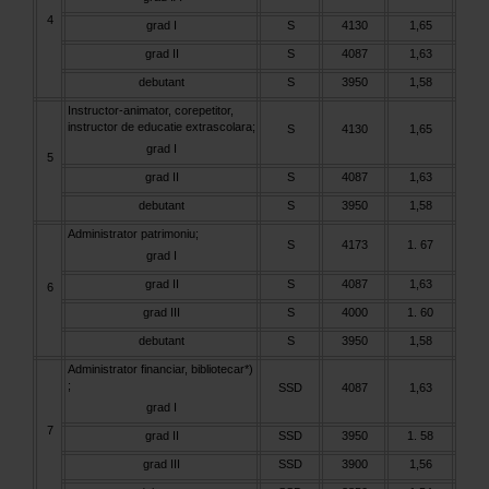
4
grad I
S
4130
1,65
grad II
S
4087
1,63
debutant
S
3950
1,58
Instructor-animator, corepetitor,
instructor de educatie extrascolara;
S
4130
1,65
grad I
5
grad II
S
4087
1,63
debutant
S
3950
1,58
Administrator patrimoniu;
S
4173
1. 67
grad I
grad II
S
4087
1,63
6
grad III
S
4000
1. 60
debutant
S
3950
1,58
Administrator financiar, bibliotecar*)
;
SSD
4087
1,63
grad I
7
grad II
SSD
3950
1. 58
grad III
SSD
3900
1,56