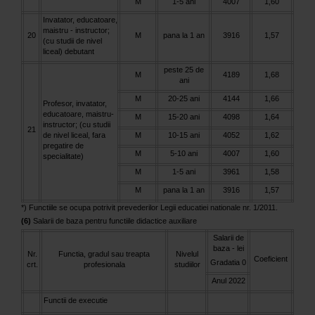
M
1-5 ani
4007
1,60
Invatator, educatoare,
maistru - instructor;
20
M
pana la 1 an
3916
1,57
(cu studii de nivel
liceal) debutant
peste 25 de
M
4189
1,68
ani
M
20-25 ani
4144
1,66
Profesor, invatator,
educatoare, maistru-
M
15-20 ani
4098
1,64
instructor; (cu studii
21
de nivel liceal, fara
M
10-15 ani
4052
1,62
pregatire de
M
5-10 ani
4007
1,60
specialitate)
M
1-5 ani
3961
1,58
M
pana la 1 an
3916
1,57
*) Functiile se ocupa potrivit prevederilor Legii educatiei nationale nr. 1/2011.
(6)
Salarii de baza pentru functiile didactice auxiliare
Salarii de
baza - lei
Nr.
Functia, gradul sau treapta
Nivelul
Coeficient
Gradatia 0
crt.
profesionala
studiilor
Anul 2022
Functii de executie