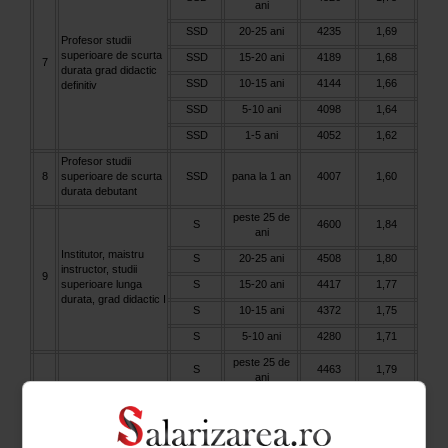
ani
SSD
20-25 ani
4235
1,69
Profesor studii
superioare de scurta
SSD
15-20 ani
4189
1,68
7
durata grad didactic
SSD
10-15 ani
4144
1,66
definitiv
SSD
5-10 ani
4098
1,64
SSD
1-5 ani
4052
1,62
Profesor studii
8
superioare de scurta
SSD
pana la 1 an
4007
1,60
durata debutant
peste 25 de
S
4600
1,84
ani
Institutor, maistru
S
20-25 ani
4508
1,80
instructor, studii
9
superioare lunga
S
15-20 ani
4417
1,77
durata, grad didactic I
S
10-15 ani
4372
1,75
S
5-10 ani
4280
1,71
peste 25 de
S
4463
1,79
ani
S
20-25 ani
4372
1,75
Institutor, maistru
instructor, studii
S
15-20 ani
4326
1,73
10
superioare lunga