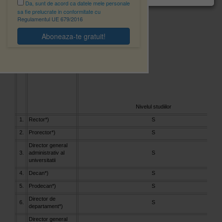
Da, sunt de acord ca datele mele personale
sa fie prelucrate in conformitate cu
Regulamentul UE 679/2016
Nr.
Functia
crt.
Nivelul studiilor
1.
Rector*)
S
2.
Prorector*)
S
Director general
3.
administrativ al
S
universitatii
4.
Decan*)
S
5.
Prodecan*)
S
Director de
6.
S
departament*)
Director general